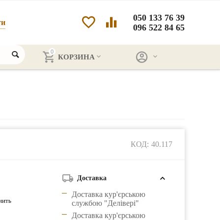
050 133 76 39
ти
096 522 84 65
0
КОРЗИНА
КОД:
40.117
Доставка
Доставка кур'єрською
нить
службою "Делівері"
Доставка кур'єрською