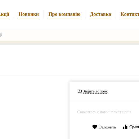
кції
Новинки
Про компанію
Доставка
Контак
Задать вопрос
Свяжитесь с нами насчёт цены
Срав
Отложить