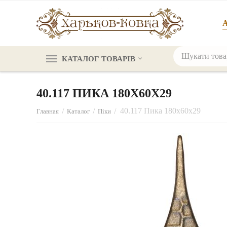
А
КАТАЛОГ ТОВАРІВ
40.117 ПИКА 180Х60Х29
40.117 Пика 180х60х29
/
/
/
Главная
Каталог
Піки