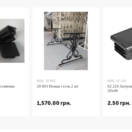
КОД:
20.003
КОД:
62.224
астиковая
20.003 Ножки стола 2 шт
62.224 Заглуш
20х40
1,570.00
грн.
2.50
грн.