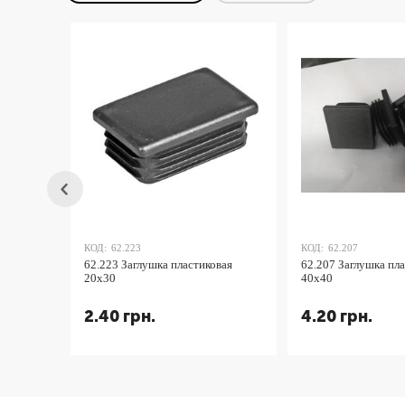
КОД:
62.223
КОД:
62.207
62.223 Заглушка пластиковая
62.207 Заглушка пл
20х30
40х40
2.40
грн.
4.20
грн.