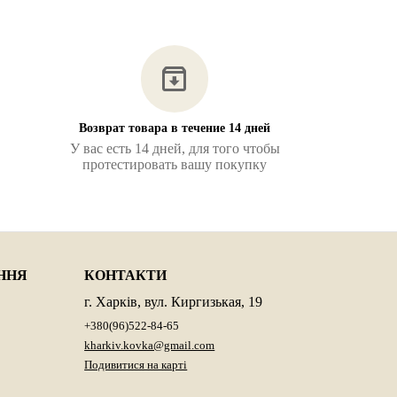
Возврат товара в течение 14 дней
У вас есть 14 дней, для того чтобы
протестировать вашу покупку
ННЯ
КОНТАКТИ
КОД:
15.
15.001 Ф
г. Харків, вул. Киргизькая, 19
+380(96)522-84-65
kharkiv.kovka@gmail.com
482.
Подивитися на карті